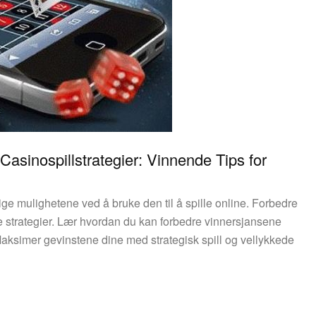
sinospillstrategier: Vinnende Tips for
ge mulighetene ved å bruke den til å spille online. Forbedre
e strategier. Lær hvordan du kan forbedre vinnersjansene
aksimer gevinstene dine med strategisk spill og vellykkede