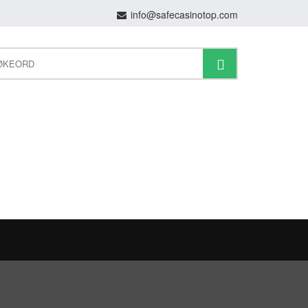
info@safecasinotop.com