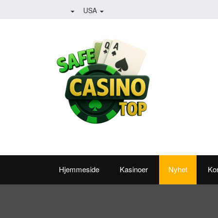
USA
Hjemmeside
Kasinoer
Nyhet
Ko