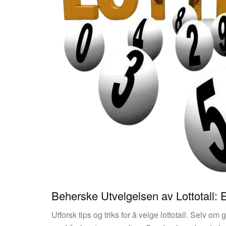
Beherske Utvelgelsen av Lottotall: E
Utforsk tips og triks for å velge lottotall. Selv o