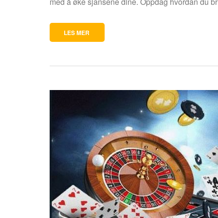
med å øke sjansene dine. Oppdag hvordan du bruke
LES MER