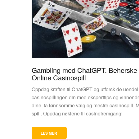
Gambling med ChatGPT. Beherske Ca
Online Casinospill
Oppdag kraften til ChatGPT og utforsk de uendeli
casinospillingen din med eksperttips og vinnend
dine, ta lønnsomme valg og mestre casinospill. M
spill. Oppdag nøklene til casinofremgang!
LES MER