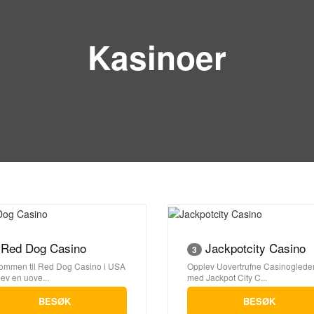
Kasinoer
Red Dog Casino
Jackpotcity Casino
3
ommen til Red Dog Casino i USA
Opplev Uovertrufne Casinoglede
ev en uove...
med Jackpot City C...
BESØK
BESØK