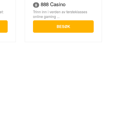
888 Casino
8
et:
Trinn inn i verden av førsteklasses
online gaming ...
BESØK