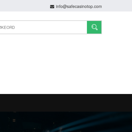
info@safecasinotop.com