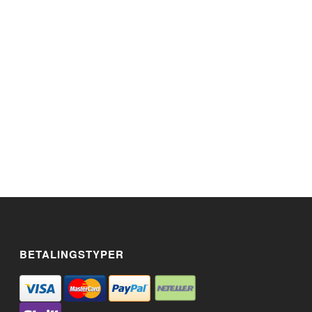
BETALINGSTYPER