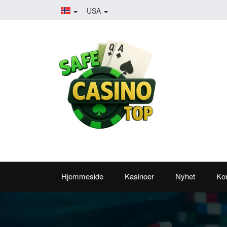
USA
Hjemmeside
Kasinoer
Nyhet
Ko